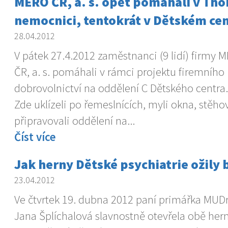
MERO ČR, a. s. opět pomáhali v Th
nemocnici, tentokrát v Dětském ce
28.04.2012
V pátek 27.4.2012 zaměstnanci (9 lidí) firmy 
ČR, a. s. pomáhali v rámci projektu firemního
dobrovolnictví na oddělení C Dětského centra.
Zde uklízeli po řemeslnících, myli okna, stěho
připravovali oddělení na...
Číst více
Jak herny Dětské psychiatrie ožily
23.04.2012
Ve čtvrtek 19. dubna 2012 paní primářka MUDr
Jana Šplíchalová slavnostně otevřela obě her