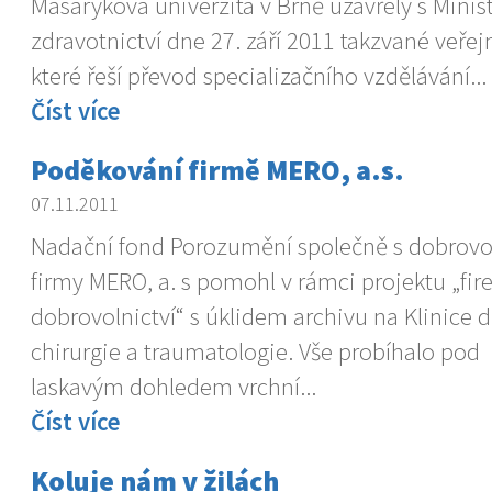
Masarykova univerzita v Brně uzavřely s Mini
zdravotnictví dne 27. září 2011 takzvané veře
které řeší převod specializačního vzdělávání...
Číst více
Poděkování firmě MERO, a.s.
07.11.2011
Nadační fond Porozumění společně s dobrovol
firmy MERO, a. s pomohl v rámci projektu „fi
dobrovolnictví“ s úklidem archivu na Klinice 
chirurgie a traumatologie. Vše probíhalo pod
laskavým dohledem vrchní...
Číst více
Koluje nám v žilách