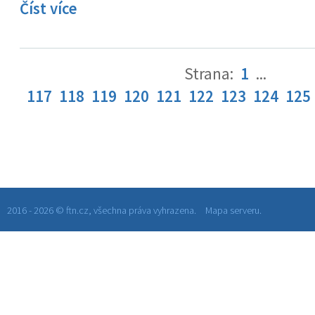
Číst více
Strana:
1
...
117
118
119
120
121
122
123
124
125
2016 - 2026 © ftn.cz, všechna práva vyhrazena.
Mapa serveru.