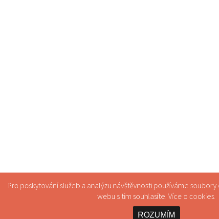
Pro poskytování služeb a analýzu návštěvnosti používáme soubory
webu s tím souhlasíte. Více o
cookies
.
ROZUMÍM