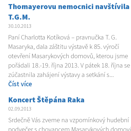
Thomayerovu nemocnici navštívila
T.G.M.
30.10.2013
Paní Charlotta Kotíková – pravnučka T. G.
Masaryka, dala záštitu výstavě k 85. výročí
otevření Masarykových domovů, kterou jsme
pořádali 18.-19. října 2013. V pátek 18. října s
zúčastnila zahájení výstavy a setkání s...
Číst více
Koncert Štěpána Raka
02.09.2013
Srdečně Vás zveme na vzpomínkový hudební
podvečer s chovancem Masarykových domov