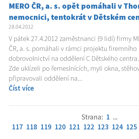
MERO ČR, a. s. opět pomáhali v Th
nemocnici, tentokrát v Dětském ce
28.04.2012
V pátek 27.4.2012 zaměstnanci (9 lidí) firmy 
ČR, a. s. pomáhali v rámci projektu firemního
dobrovolnictví na oddělení C Dětského centra.
Zde uklízeli po řemeslnících, myli okna, stěho
připravovali oddělení na...
Číst více
Strana:
1
...
117
118
119
120
121
122
123
124
125