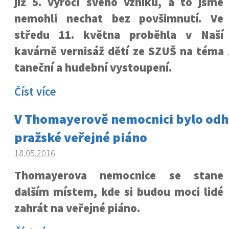
již 5. výročí svého vzniku, a to jsme
nemohli nechat bez povšimnutí. Ve
středu 11. května proběhla v Naší
kavárně vernisáž dětí ze SZUŠ na téma 
taneční a hudební vystoupení.
Číst více
V Thomayerově nemocnici bylo odha
pražské veřejné piáno
18.05.2016
Thomayerova nemocnice se stane
dalším místem, kde si budou moci lidé
zahrát na veřejné piáno.