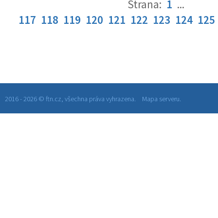
Strana:
1
...
117
118
119
120
121
122
123
124
125
2016 - 2026 © ftn.cz, všechna práva vyhrazena.
Mapa serveru.