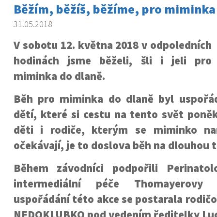
Běžím, běžíš, běžíme, pro miminka
31.05.2018
V sobotu 12. května 2018 v odpoledních
hodinách jsme běželi, šli i jeli pro
miminka do dlaně.
Běh pro miminka do dlaně byl uspořá
dětí, které si cestu na tento svět poněk
děti i rodiče, kterým se miminko na
očekávají, je to doslova běh na dlouhou t
Během závodníci podpořili Perinatol
intermediální péče Thomayerovy
uspořádání této akce se postarala rodič
NEDOKLUBKO pod vedením ředitelky Luc