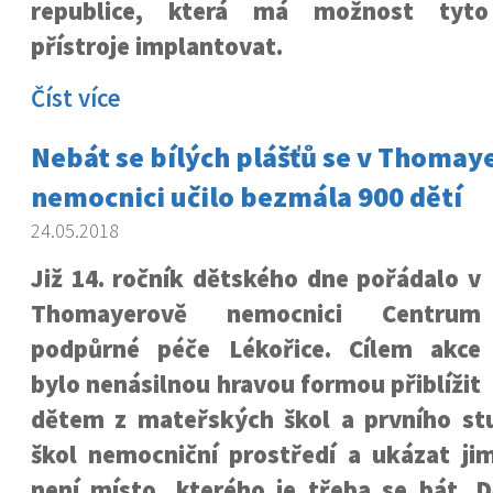
republice, která má možnost tyto 
přístroje implantovat.
Číst více
Nebát se bílých plášťů se v Thomay
nemocnici učilo bezmála 900 dětí
24.05.2018
Již 14. ročník dětského dne pořádalo v
Thomayerově nemocnici Centrum
podpůrné péče Lékořice. Cílem akce
bylo nenásilnou hravou formou přiblížit
dětem z mateřských škol a prvního st
škol nemocniční prostředí a ukázat ji
není místo, kterého je třeba se bát. 