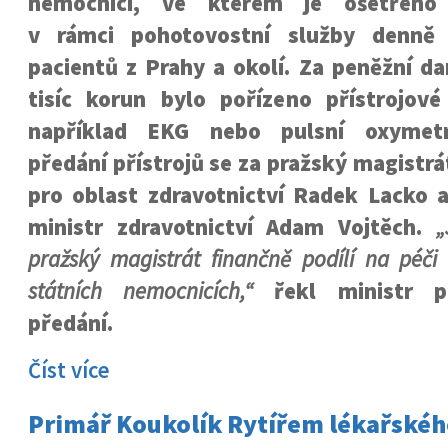
nemocnici, ve kterém je ošetřeno
v rámci pohotovostní služby denně
pacientů z Prahy a okolí. Za peněžní d
tisíc korun bylo pořízeno přístrojové
například EKG nebo pulsní oxymetr
předání přístrojů se za pražský magistrá
pro oblast zdravotnictví Radek Lacko a
ministr zdravotnictví Adam Vojtěch.
„
pražský magistrát finančně podílí na péč
státních nemocnicích,“
řekl ministr př
předání.
Číst více
Primář Koukolík Rytířem lékařskéh