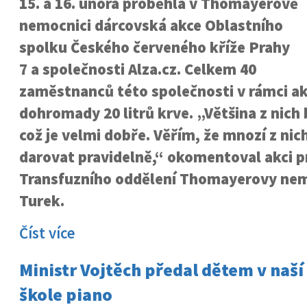
15. a 16. února proběhla v Thomayerově
nemocnici dárcovská akce Oblastního
spolku Českého červeného kříže Prahy
7 a společnosti Alza.cz. Celkem 40
zaměstnanců této společnosti v rámci a
dohromady 20 litrů krve. „Většina z nich 
což je velmi dobře. Věřím, že mnozí z ni
darovat pravidelně,“ okomentoval akci p
Transfuzního oddělení Thomayerovy nem
Turek.
Číst více
Ministr Vojtěch předal dětem v naš
škole piano