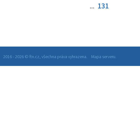
...
131
2016 - 2026 © ftn.cz, všechna práva vyhrazena.
Mapa serveru.