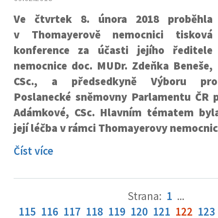
Ve čtvrtek 8. února 2018 proběhla
v Thomayerově nemocnici tisková
konference za účasti jejího ředitele
nemocnice doc. MUDr. Zdeňka Beneše,
CSc., a předsedkyně Výboru pro 
Poslanecké sněmovny Parlamentu ČR p
Adámkové, CSc. Hlavním tématem byla
její léčba v rámci Thomayerovy nemocnic
Číst více
Strana:
1
...
115
116
117
118
119
120
121
122
123