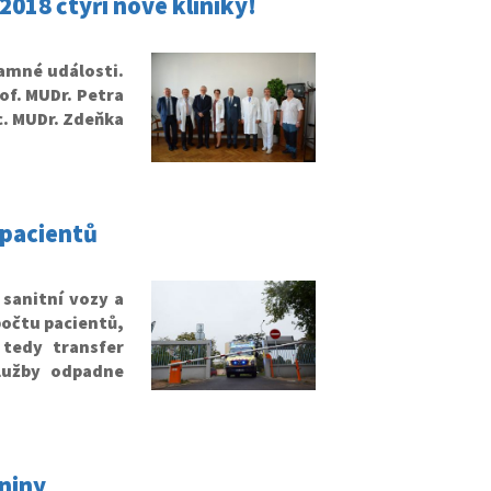
018 čtyři nové kliniky!
amné události.
of. MUDr. Petra
. MUDr. Zdeňka
 pacientů
sanitní vozy a
očtu pacientů,
 tedy transfer
služby odpadne
niny