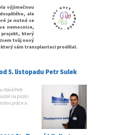
ela výjimečnou
 dospělého, ale
eré je nutné se
ova nemocnice,
projekt, který
„Jsem tvůj nový
který sám transplantaci prodělal.
 5. listopadu Petr Sulek
 stává Petr
sobil na pozici
erstvu práce a