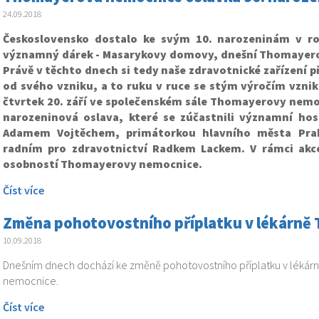
24.09.2018
Československo dostalo ke svým 10. narozeninám v ro
významný dárek - Masarykovy domovy, dnešní Thomayer
Právě v těchto dnech si tedy naše zdravotnické zařízení p
od svého vzniku, a to ruku v ruce se stým výročím vznik
čtvrtek 20. září ve společenském sále Thomayerovy nemo
narozeninová oslava, které se zúčastnili významní hos
Adamem Vojtěchem, primátorkou hlavního města Pra
radním pro zdravotnictví Radkem Lackem. V rámci ak
osobností Thomayerovy nemocnice.
Číst více
Změna pohotovostního příplatku v lékárně
10.09.2018
Dnešním dnech dochází ke změně pohotovostního příplatku v léká
nemocnice.
Číst více