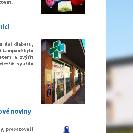
tovat.
ici
u dni diabetu,
ní kampaně bylo
etem a zvýšit
etřit využilo
dové noviny
, prosazoval i