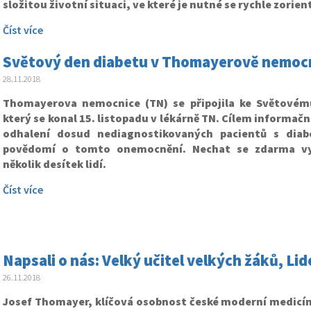
složitou životní situaci, ve které je nutné se rychle zorien
Číst více
Světový den diabetu v Thomayerově nemocn
28.11.2018
Thomayerova nemocnice (TN) se připojila ke Světovém
který se konal 15. listopadu v lékárně TN. Cílem informač
odhalení dosud nediagnostikovaných pacientů s diab
povědomí o tomto onemocnění. Nechat se zdarma vyš
několik desítek lidí.
Číst více
Napsali o nás: Velký učitel velkých žáků, Li
26.11.2018
Josef Thomayer, klíčová osobnost české moderní medicíny