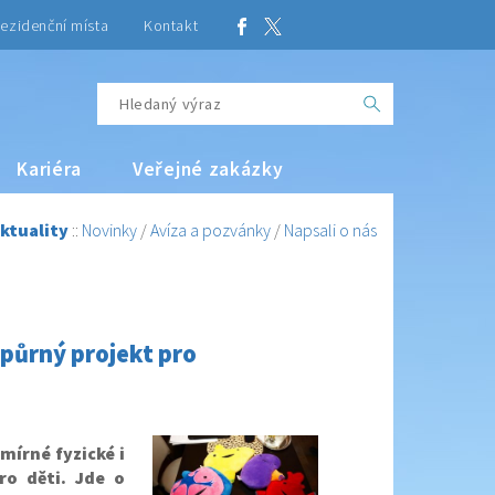
ezidenční místa
Kontakt
Kariéra
Veřejné zakázky
ktuality
::
Novinky
/
Avíza a pozvánky
/
Napsali o nás
dpůrný projekt pro
mírné fyzické i
ro děti. Jde o