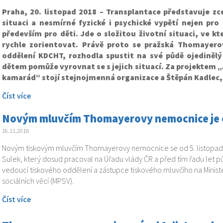
Praha, 20. listopad 2018 – Transplantace představuje zc
situaci a nesmírné fyzické i psychické vypětí nejen pro
především pro děti. Jde o složitou životní situaci, ve kt
rychle zorientovat. Právě proto se pražská Thomayer
oddělení KDCHT, rozhodla spustit na své půdě ojedinělý 
dětem pomůže vyrovnat se s jejich situací. Za projektem 
kamarád“ stojí stejnojmenná organizace a Štěpán Kadlec, 
Číst více
Novým mluvčím Thomayerovy nemocnice je od
16.11.2018
Novým tiskovým mluvčím Thomayerovy nemocnice se od 5. listopadu
Sulek, který dosud pracoval na Úřadu vlády ČR a před tím řadu let pů
vedoucí tiskového oddělení a zástupce tiskového mluvčího na Minist
sociálních věcí (MPSV).
Číst více