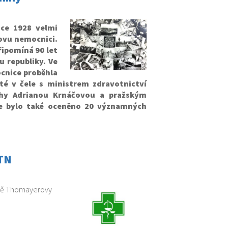
ce 1928 velmi
ovu nemocnici.
řipomíná 90 let
u republiky. Ve
cnice proběhla
té v čele s ministrem zdravotnictví
hy Adrianou Krnáčovou a pražským
ce bylo také oceněno 20 významných
 TN
rně Thomayerovy