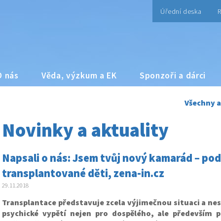
Úřední deska
R
O nás
Věda, výzkum a EK
Sponzoři a dárci
Všechny a
Novinky a aktuality
Napsali o nás: Jsem tvůj nový kamarád – po
transplantované děti, zena-in.cz
29.11.2018
Transplantace představuje zcela výjimečnou situaci a nes
psychické vypětí nejen pro dospělého, ale především p