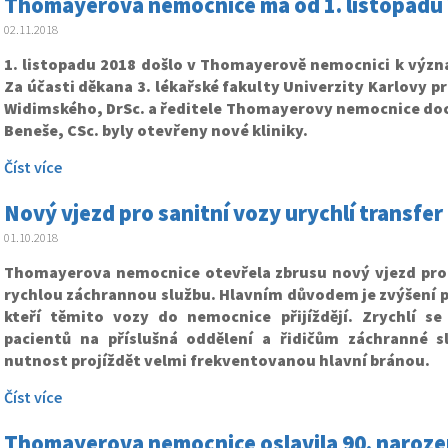
Thomayerova nemocnice má od 1. listopadu 2
02.11.2018
1. listopadu 2018 došlo v Thomayerově nemocnici k význ
Za účasti děkana 3. lékařské fakulty Univerzity Karlovy pr
Widimského, DrSc. a ředitele Thomayerovy nemocnice doc
Beneše, CSc. byly otevřeny nové kliniky.
Číst více
Nový vjezd pro sanitní vozy urychlí transfer
01.10.2018
Thomayerova nemocnice otevřela zbrusu nový vjezd pro 
rychlou záchrannou službu. Hlavním důvodem je zvýšení p
kteří těmito vozy do nemocnice přijíždějí. Zrychlí se
pacientů na příslušná oddělení a řidičům záchranné 
nutnost projíždět velmi frekventovanou hlavní bránou.
Číst více
Thomayerova nemocnice oslavila 90. naroze