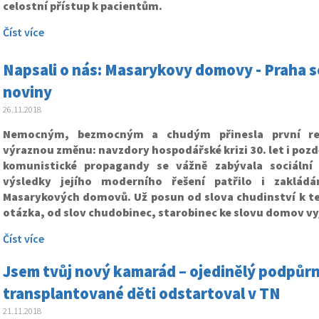
celostní přístup k pacientům.
Číst více
Napsali o nás: Masarykovy domovy - Praha s
noviny
26.11.2018
Nemocným, bezmocným a chudým přinesla první rep
výraznou změnu: navzdory hospodářské krizi 30. let i poz
komunistické propagandy se vážně zabývala sociální 
výsledky jejího moderního řešení patřilo i zakládá
Masarykových domovů. Už posun od slova chudinství k te
otázka, od slov chudobinec, starobinec ke slovu domov vy
Číst více
Jsem tvůj nový kamarád – ojedinělý podpůrn
transplantované děti odstartoval v TN
21.11.2018