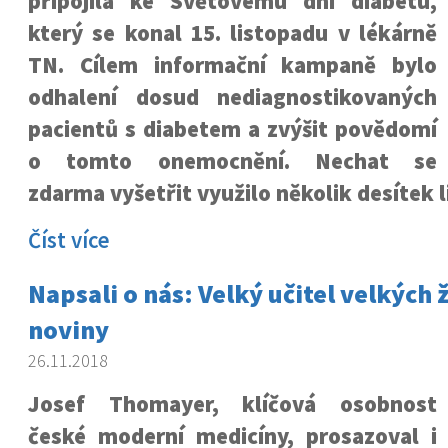
připojila ke Světovému dni diabetu,
který se konal 15. listopadu v lékárně
TN. Cílem informační kampaně bylo
odhalení dosud nediagnostikovaných
pacientů s diabetem a zvýšit povědomí
o tomto onemocnění. Nechat se
zdarma vyšetřit využilo několik desítek li
Číst více
Napsali o nás: Velký učitel velkých 
noviny
26.11.2018
Josef Thomayer, klíčová osobnost
české moderní medicíny, prosazoval i