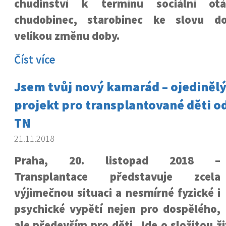
chudinství k termínu sociální ot
chudobinec, starobinec ke slovu d
velikou změnu doby.
Číst více
Jsem tvůj nový kamarád – ojediněl
projekt pro transplantované děti od
TN
21.11.2018
Praha, 20. listopad 2018 –
Transplantace představuje zcela
výjimečnou situaci a nesmírné fyzické i
psychické vypětí nejen pro dospělého,
ale především pro děti. Jde o složitou ži