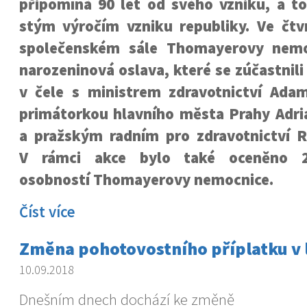
připomíná 90 let od svého vzniku, a to
stým výročím vzniku republiky. Ve čtvr
společenském sále Thomayerovy nemo
narozeninová oslava, které se zúčastnil
v čele s ministrem zdravotnictví Ad
primátorkou hlavního města Prahy Adr
a pražským radním pro zdravotnictví
V rámci akce bylo také oceněno 
osobností Thomayerovy nemocnice.
Číst více
Změna pohotovostního příplatku v 
10.09.2018
Dnešním dnech dochází ke změně