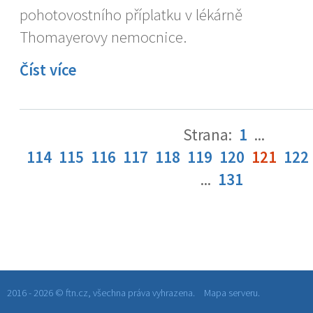
pohotovostního příplatku v lékárně
Thomayerovy nemocnice.
Číst více
Strana:
1
...
114
115
116
117
118
119
120
121
122
...
131
2016 - 2026 © ftn.cz, všechna práva vyhrazena.
Mapa serveru.