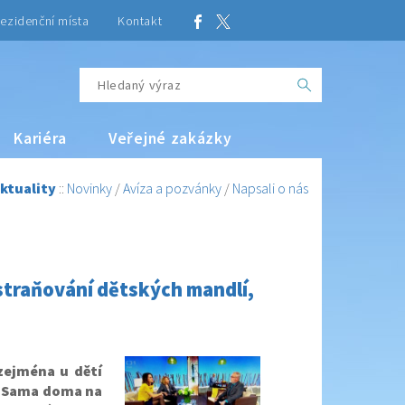
ezidenční místa
Kontakt
Kariéra
Veřejné zakázky
ktuality
::
Novinky
/
Avíza a pozvánky
/
Napsali o nás
dstraňování dětských mandlí,
zejména u dětí
u Sama doma na