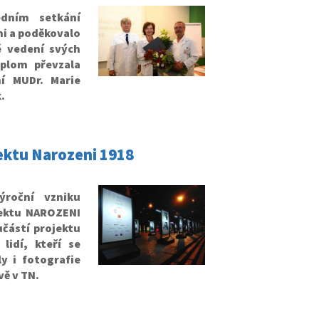
dním setkání
mi a poděkovalo
é vedení svých
iplom převzala
í MUDr. Marie
.
ektu Narozeni 1918
roční vzniku
jektu NAROZENI
částí projektu
lidí, kteří se
y i fotografie
vě v TN.