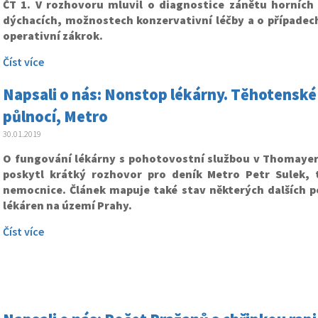
ČT 1. V rozhovoru mluvil o diagnostice zánětu horních 
dýchacích, možnostech konzervativní léčby a o případech
operativní zákrok.
Číst více
Napsali o nás: Nonstop lékárny. Těhotenské t
půlnocí, Metro
30.01.2019
O fungování lékárny s pohotovostní službou v Thomaye
poskytl krátký rozhovor pro deník Metro Petr Sulek, 
nemocnice. Článek mapuje také stav některých dalších 
lékáren na území Prahy.
Číst více