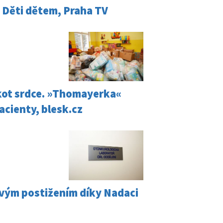
y Děti dětem, Praha TV
lukot srdce. »Thomayerka«
cienty, blesk.cz
vým postižením díky Nadaci