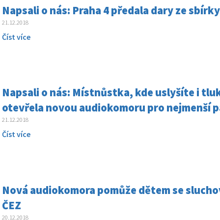
Napsali o nás: Praha 4 předala dary ze sbírk
21.12.2018
Číst více
Napsali o nás: Místnůstka, kde uslyšíte i t
otevřela novou audiokomoru pro nejmenší pa
21.12.2018
Číst více
Nová audiokomora pomůže dětem se slucho
ČEZ
20.12.2018