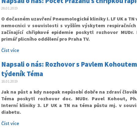
Napsali o nás: Počet Pražanů s chřipkou rap
28.01.2019
O dočasném uzavření Pneumologické kliniky I. LF UK a TN
nemocnici v souvislosti s vyšším výskytem respiračníc
začínající chřipkové epidemie poskytl rozhovor MUDr. 
primář plicního oddělení pro Praha TV.
Číst více
Napsali o nás: Rozhovor s Pavlem Kohoutem 
týdeník Téma
18.01.2019
Jak na půst a kdy naopak nepůsobí dobře na zdraví člově
Téma poskytl rozhovor doc. MUDr. Pavel Kohout, Ph.
Interní kliniky 3. LF UK a TN na téma půstu mj. v souvi
diabetu.
Číst více