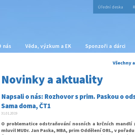
Úřední deska
R
O nás
Věda, výzkum a EK
Sponzoři a dárci
Všechny a
Novinky a aktuality
Napsali o nás: Rozhovor s prim. Paskou o o
Sama doma, ČT1
31.01.2019
O problematice odstraňování nosních a krčních mandlí 
mluvil MUDr. Jan Paska, MBA, prim Oddělení ORL, v pořad