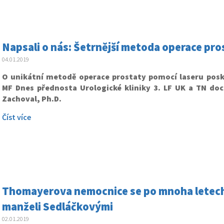
Napsali o nás: Šetrnější metoda operace pros
04.01.2019
O unikátní metodě operace prostaty pomocí laseru posk
MF Dnes přednosta Urologické kliniky 3. LF UK a TN do
Zachoval, Ph.D.
Číst více
Thomayerova nemocnice se po mnoha letech 
manželi Sedláčkovými
02.01.2019