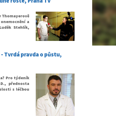
idně roste, Praha TV
 v Thomayerově
h onemocnění a
Luděk Stehlík,
- Tvrdá pravda o půstu,
ka? Pro týdeník
D., přednosta
slosti s léčbou