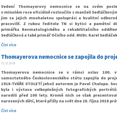
Vedení Thomayerovy nemocnice se na svém posle
v minulém roce oficiálně rozloučilo s manželi Sedláčkový
jim za jejich mnohaletou spolupráci a kvalitní odborn
pracovišť. Z rukou ředitele TN si kytici a pamětní d
primářka Revmatologického a rehabilitačního oddělen
Sedláčková a také primář Očního odd. MUDr. Karel Sedláček
Číst více
Thomayerova nemocnice se zapojila do proj
31.12.2018
Thomayerova nemocnice se v rámci oslav 100. vý
samostatného Československého státu zapojila do pro
1918-TVÁŘE STOLETÍ jehož autorem je Pavel Chalupa. Sou
byla i výstava velkoplošných fotografických portrétů 
narodili před 100 lety. Kromě nich se však prezentoval
narozených dětí, které přišly na svět dne 28. října 2018 prá
Číst více