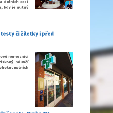
a dolních cest
, kdy je nutný
esty či žiletky i před
rově nemocnici
tiskový mluvčí
pohotovostních