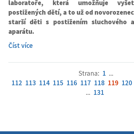
laboratoře, která umožňuje vyšet
postižených dětí, a to už od novorozene
starší děti s postižením sluchového a
aparátu.
Číst více
Strana:
1
...
112
113
114
115
116
117
118
119
120
...
131