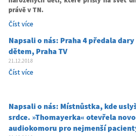
narozených dětí, které přišly na svět dn
právě v TN.
Číst více
Napsali o nás: Praha 4 předala dary 
dětem, Praha TV
21.12.2018
Číst více
Napsali o nás: Místnůstka, kde uslyš
srdce. »Thomayerka« otevřela nov
audiokomoru pro nejmenší pacienty