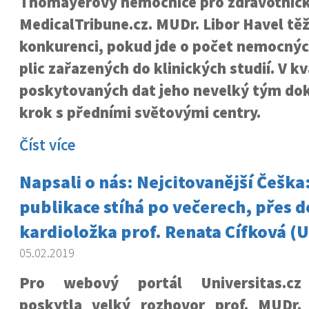
Thomayerovy nemocnice pro zdravotnick
MedicalTribune.cz. MUDr. Libor Havel tě
konkurenci, pokud jde o počet nemocný
plic zařazených do klinických studií. V kv
poskytovaných dat jeho nevelký tým do
krok s předními světovými centry.
Číst více
Napsali o nás: Nejcitovanější Češka
publikace stíhá po večerech, přes de
kardioložka prof. Renata Cífková (U
05.02.2019
Pro webový portál Universitas.cz
poskytla velký rozhovor prof. MUDr.