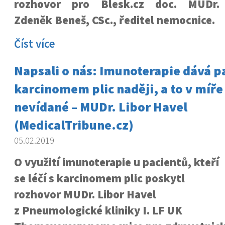
rozhovor pro Blesk.cz doc. MUDr.
Zdeněk Beneš, CSc., ředitel nemocnice.
Číst více
Napsali o nás: Imunoterapie dává p
karcinomem plic naději, a to v míř
nevídané – MUDr. Libor Havel
(MedicalTribune.cz)
05.02.2019
O využití imunoterapie u pacientů, kteří
se léčí s karcinomem plic poskytl
rozhovor MUDr. Libor Havel
z Pneumologické kliniky I. LF UK