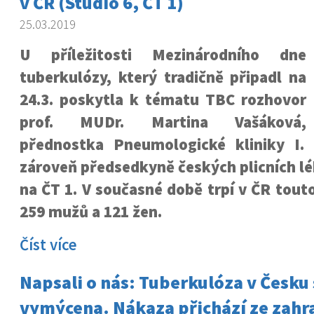
v ČR (Studio 6, ČT 1)
25.03.2019
U příležitosti Mezinárodního dne
tuberkulózy, který tradičně připadl na
24.3. poskytla k tématu TBC rozhovor
prof. MUDr. Martina Vašáková,
přednostka Pneumologické kliniky I
zároveň předsedkyně českých plicních lé
na ČT 1. V současné době trpí v ČR tou
259 mužů a 121 žen.
Číst více
Napsali o nás: Tuberkulóza v Česku 
vymýcena. Nákaza přichází ze zahra