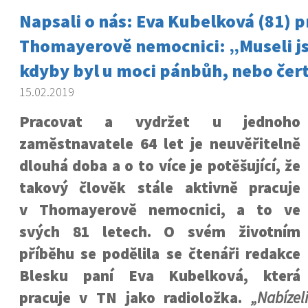
Napsali o nás: Eva Kubelková (81) pr
Thomayerově nemocnici: „Museli js
kdyby byl u moci pánbůh, nebo čert
15.02.2019
Pracovat a vydržet u jednoho
zaměstnavatele 64 let je neuvěřitelně
dlouhá doba a o to více je potěšující, že
takový člověk stále aktivně pracuje
v Thomayerově nemocnici, a to ve
svých 81 letech. O svém životním
příběhu se podělila se čtenáři redakce
Blesku paní Eva Kubelková, která
pracuje v TN jako radioložka.
„Nabízel