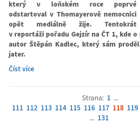
který v loňském roce poprvé
odstartoval v Thomayerově nemocnici
opět mediálně žije. Tentokrát
v reportáži pořadu Gejzír na ČT 1, kde o
autor Štěpán Kadlec, který sám proděla
jater.
Číst více
Strana:
1
...
111
112
113
114
115
116
117
118
119
...
131