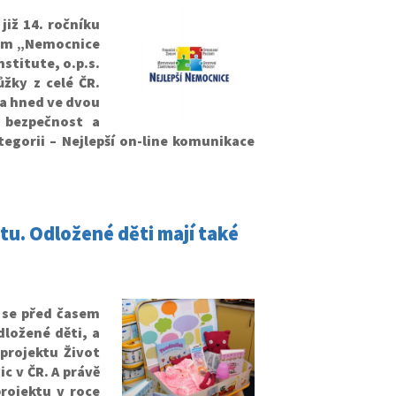
iž 14. ročníku
vem „Nemocnice
stitute, o.p.s.
žky z celé ČR.
la hned ve dvou
a bezpečnost a
egorii – Nejlepší on-line komunikace
itu. Odložené děti mají také
se před časem
ložené děti, a
projektu Život
c v ČR. A právě
rojektu v roce