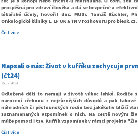
řeč je o konopí nebo chcete-li marihuaně. O tom, zda ta
prospěšná pro zdraví člověka a dá se bezpečně a efektivně
lékařské účely, hovořil doc. MUDr. Tomáš Büchler, Ph
Onkologické kliniky 1. LF UK a TN v rozhovoru pro blesk.cz.
Číst více
Napsali o nás: Život v kufříku zachycuje pr
(čt24)
16.12.2019
Odložené děti to nemají v životě vůbec lehké. Rodiče s
narození zřeknou z nejrůznějších důvodů a pak takové 
náhradních či pěstounských rodin bez jakékoliv bližší vlas
zaznamenaných vzpomínek o nich. Na cestě novým živ
může pomoci i tzv. Kufřík vzpomínek v rámci projektu "Živ
Číst více