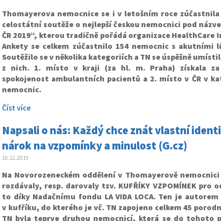
Thomayerova nemocnice se i v letošním roce zúčastnila j
celostátní soutěže o nejlepší českou nemocnici pod náz
ČR 2019“, kterou tradičně pořádá organizace HealthCare In
Ankety se celkem zúčastnilo 154 nemocnic s akutními lů
Soutěžilo se v několika kategoriích a TN se úspěšně umísti
z nich. 1. místo v kraji (za hl. m. Praha) získala z
spokojenost ambulantních pacientů a 2. místo v ČR v kat
nemocnic.
Číst více
Napsali o nás: Každý chce znát vlastní ident
nárok na vzpomínky a minulost (G.cz)
10.12.2019
Na Novorozeneckém oddělení v Thomayerově nemocnici 
rozdávaly, resp. darovaly tzv. KUFŘÍKY VZPOMÍNEK pro od
to díky Nadačnímu fondu LA VIDA LOCA. Ten je autorem 
v kufříku, do kterého je vč. TN zapojeno celkem 45 porodni
TN byla teprve druhou nemocnicí, která se do tohoto p