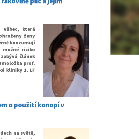
akovině plic a jejím
 vůbec, která
 ohroženy ženy
měrně konzumují
 možné riziko
 zabývá článek
eumoložka prof.
 kliniky 1. LF
m o použití konopí v
ádech na světě,