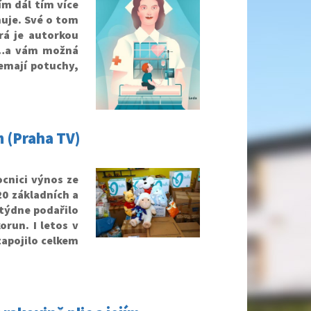
ím dál tím více
nuje. Své o tom
rá je autorkou
ot…a vám možná
emají potuchy,
m (Praha TV)
cnici výnos ze
20 základních a
týdne podařilo
orun. I letos v
zapojilo celkem