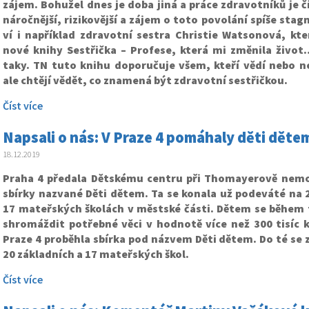
zájem. Bohužel dnes je doba jiná a práce zdravotníků je č
náročnější, rizikovější a zájem o toto povolání spíše stag
ví i například zdravotní sestra Christie Watsonová, kte
nové knihy Sestřička – Profese, která mi změnila živ
taky. TN tuto knihu doporučuje všem, kteří vědí nebo n
ale chtějí vědět, co znamená být zdravotní sestřičkou.
Číst více
Napsali o nás: V Praze 4 pomáhaly děti děte
18.12.2019
Praha 4 předala Dětskému centru při Thomayerově nemo
sbírky nazvané Děti dětem. Ta se konala už podeváté na 
17 mateřských školách v městské části. Dětem se během 
shromáždit potřebné věci v hodnotě více než 300 tisíc k
Praze 4 proběhla sbírka pod názvem Děti dětem. Do té se 
20 základních a 17 mateřských škol.
Číst více