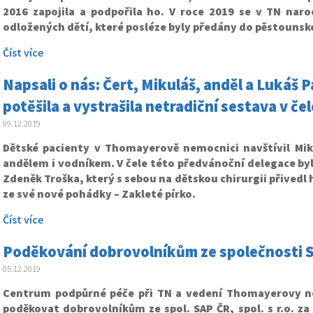
2016 zapojila a podpořila ho. V roce 2019 se v TN naro
odložených dětí, které posléze byly předány do pěstounské
Číst více
Napsali o nás: Čert, Mikuláš, anděl a Lukáš 
potěšila a vystrašila netradiční sestava v če
09.12.2019
Dětské pacienty v Thomayerově nemocnici navštívil Mik
andělem i vodníkem. V čele této předvánoční delegace by
Zdeněk Troška, který s sebou na dětskou chirurgii přivedl 
ze své nové pohádky – Zakleté pírko.
Číst více
Poděkování dobrovolníkům ze společnosti 
05.12.2019
Centrum podpůrné péče při TN a vedení Thomayerovy n
poděkovat dobrovolníkům ze spol. SAP ČR, spol. s r.o. za