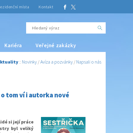
ezidenční místa
Kontakt
Kariéra
Veřejné zakázky
ktuality
::
Novinky
/
Avíza a pozvánky
/
Napsali o nás
 o tom ví i autorka nové
dé si její práce
stry byl veliký