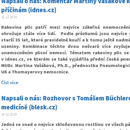
Napsali o nás: Komentář Martiny Vašákové k r
příčinám (idnes.cz)
16.12.2019
Rakovina plic patří mezi nejvíce zákeřná onemocnění
ohrožuje stále více lidí. Podle průzkumů jsou nejvíce
starší 35 let, které pravidelně kouří a k tomu ještě nad
uzeniny. Kombinace těchto dvou nešvarů více zvyšuje
onemocněním plicní nemocí. Tématem rakoviny plic se
v idnes.cz, ve kterém se také vyjádřila přední česká pn
MUDr. Martina Vašáková, Ph.D., přednostka Pneumologické
UK a Thomayerovy nemocnice.
Číst více
Napsali o nás: Rozhovor s Tomášem Büchlere
medicíně (blesk.cz)
16.12.2019
Jedná se snad o nejvíce skloňovanou rostlinu ve všech p