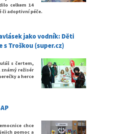
dilo celkem 14
 či adoptivní péče.
Pavlásek jako vodník: Děti
le s Troškou (super.cz)
uláš s čertem,
l známý režisér
herečky a herce
SAP
emocnice chce
 jejich pomoc a