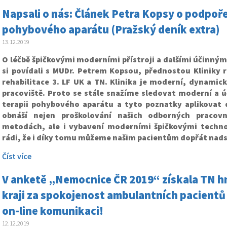
Napsali o nás: Článek Petra Kopsy o podpoře
pohybového aparátu (Pražský deník extra)
13.12.2019
O léčbě špičkovými moderními přístroji a dalšími účinný
si povídali s MUDr. Petrem Kopsou, přednostou Kliniky 
rehabilitace 3. LF UK a TN. Klinika je moderní, dynamicky
pracoviště. Proto se stále snažíme sledovat moderní a ú
terapii pohybového aparátu a tyto poznatky aplikovat 
obnáší nejen proškolování našich odborných pracov
metodách, ale i vybavení moderními špičkovými techn
rádi, že i díky tomu můžeme našim pacientům dopřát nads
Číst více
V anketě „Nemocnice ČR 2019“ získala TN hn
kraji za spokojenost ambulantních pacientů 
on-line komunikaci!
12.12.2019