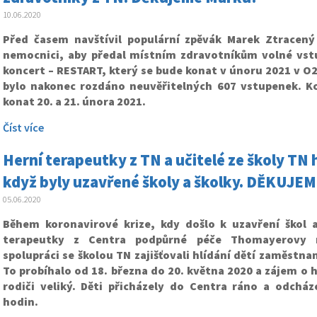
10.06.2020
Před časem navštívil populární zpěvák Marek Ztracen
nemocnici, aby předal místním zdravotníkům volné vst
koncert – RESTART, který se bude konat v únoru 2021 v O
bylo nakonec rozdáno neuvěřitelných 607 vstupenek. K
konat 20. a 21. února 2021.
Číst více
Herní terapeutky z TN a učitelé ze školy TN 
když byly uzavřené školy a školky. DĚKUJEM
05.06.2020
Během koronavirové krize, kdy došlo k uzavření škol a
terapeutky z Centra podpůrné péče Thomayerovy 
spolupráci se školou TN zajišťovali hlídání dětí zaměstn
To probíhalo od 18. března do 20. května 2020 a zájem o h
rodiči veliký. Děti přicházely do Centra ráno a odchá
hodin.