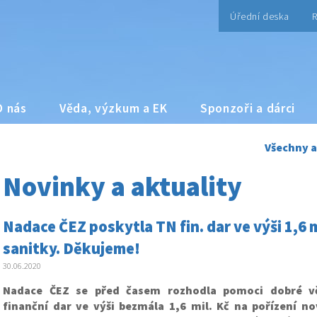
Úřední deska
R
O nás
Věda, výzkum a EK
Sponzoři a dárci
Všechny a
Novinky a aktuality
Nadace ČEZ poskytla TN fin. dar ve výši 1,6 m
sanitky. Děkujeme!
30.06.2020
Nadace ČEZ se před časem rozhodla pomoci dobré vě
finanční dar ve výši bezmála 1,6 mil. Kč na pořízení no