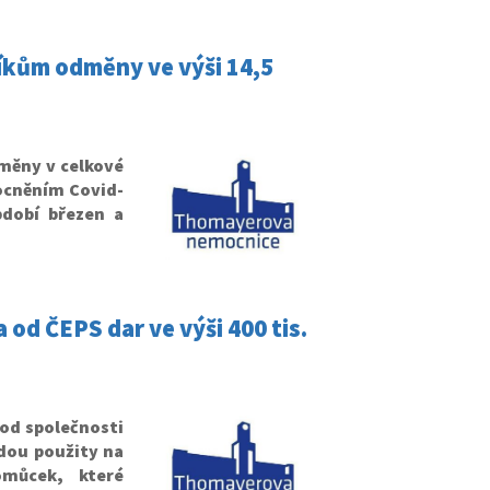
íkům odměny ve výši 14,5
měny v celkové
mocněním Covid-
dobí březen a
d ČEPS dar ve výši 400 tis.
od společnosti
udou použity na
omůcek, které