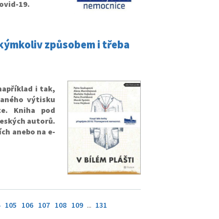
Covid-19.
ýmkoliv způsobem i třeba
příklad i tak,
daného výtisku
ce. Kniha pod
eských autorů.
vích anebo na
e-
105
106
107
108
109
...
131