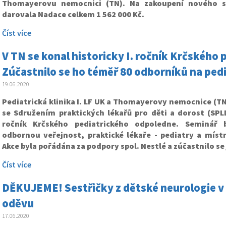
Thomayerovu nemocnici (TN). Na zakoupení nového s
darovala Nadace celkem 1 562 000 Kč.
Číst více
V TN se konal historicky I. ročník Krčského
Zúčastnilo se ho téměř 80 odborníků na pedi
19.06.2020
Pediatrická klinika I. LF UK a Thomayerovy nemocnice (TN
se Sdružením praktických lékařů pro děti a dorost (SPLD
ročník Krčského pediatrického odpoledne. Seminář 
odbornou veřejnost, praktické lékaře - pediatry a místn
Akce byla pořádána za podpory spol. Nestlé a zúčastnilo se 
Číst více
DĚKUJEME! Sestřičky z dětské neurologie v
oděvu
17.06.2020