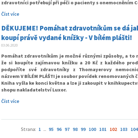
zdravotníci potřebují při péči o pacienty s onemocněním 
Číst více
DĚKUJEME! Pomáhat zdravotníkům se dá jak
koupí právě vydané knížky - V bílém plášti!
03.06.2020
Pomáhat zdravotníkům je možné různými způsoby, a to na
že si koupíte zajímavou knížku a 20 Kč z každého pro
podpoříte své zdravotníky z Thomayerovy nemocni
názvem V BÍLÉM PLÁŠTI je soubor povídek renomovaných č
Kniha vyšla ke konci května a lze ji zakoupit v knihkupect
shopu nakladatelství Luxor
.
Číst více
Strana:
1
...
95
96
97
98
99
100
101
102
103
104