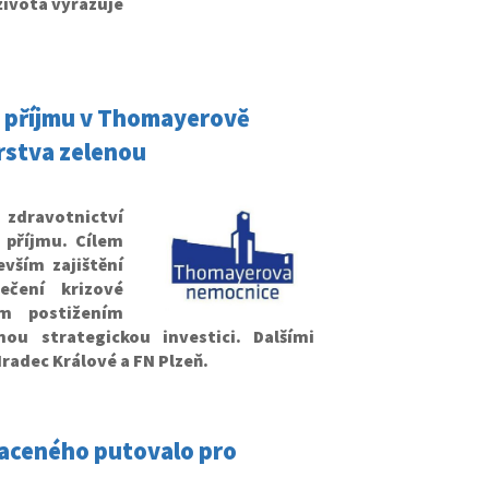
 života vyřazuje
o příjmu v Thomayerově
rstva zelenou
dravotnictví
 příjmu. Cílem
evším zajištění
ečení krizové
m postižením
ou strategickou investici. Dalšími
radec Králové a FN Plzeň.
raceného putovalo pro