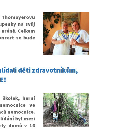
ý Thomayerovu
upenky na svůj
2 aréně. Celkem
oncert se bude
hlídali děti zdravotníkům,
E!
 školek, herní
nemocnice ve
anců nemocnice.
lídání byl mezi
zely domů v 16