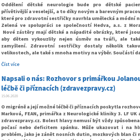
Oddělení dětské neurologie bude pro dětské pacien
přívětivější a veselejší, a to díky novým a barevným prac
které pro zdravotní sestřičky navrhla umělecká a módní 
Zelená ve spolupráci se společností Hedva, a.s. z Mor
Nové zástěry mají dětské a nápadité obrázky, které jsou
aby dětem vykouzlily nejen úsměv na tváři, ale také
zamyšlení. Zdravotní sestřičky dostaly několik tak
velikostech, ale také s mnoha motivy na výběr. Součástí d
Číst více
Napsali o nás: Rozhovor s primářkou Jolanou
léčbě či příznacích (zdravezpravy.cz)
15.06.2020
O migréně a její možné léčbě či příznacích poskytla rozhov
Marková, FEAN, primářka z Neurologické kliniky 3. LF UK 
zdravezpravy.cz. Bolest hlavy nemusí být vždy způsoben
počasí nebo deficitem spánku. Může ukazovat i na hl
problém, jako je zánět nosních dutin, mozkových blan či