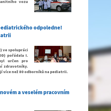
anitního vozu
 pediatrického odpoledne!
atrii
) ve spolupráci
D) pořádala I.
byl určen pro
í zdravotníky.
jí více než 80 odborníků na pediatrii.
 novém a veselém pracovním