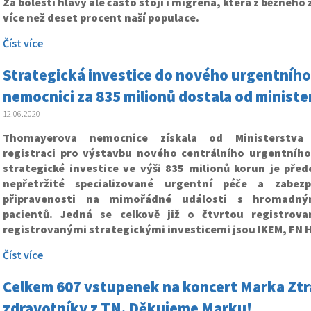
Za bolestí hlavy ale často stojí i migréna, která z běžného
více než deset procent naší populace.
Číst více
Strategická investice do nového urgentníh
nemocnici za 835 milionů dostala od ministe
12.06.2020
Thomayerova nemocnice získala od Ministerstva z
registraci pro výstavbu nového centrálního urgentního
strategické investice ve výši 835 milionů korun je před
nepřetržité specializované urgentní péče a zabezp
připravenosti na mimořádné události s hromadný
pacientů. Jedná se celkově již o čtvrtou registrovan
registrovanými strategickými investicemi jsou IKEM, FN H
Číst více
Celkem 607 vstupenek na koncert Marka Zt
zdravotníky z TN. Děkujeme Marku!