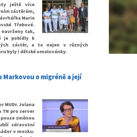
ty ještě více
ovním zástěrám,
návrhářka Marie
avské Třebové.
 navrženy tak,
 je pobídly k
ových zástěr, a to nejen v různých
aru byly i dětské omalovánky.
 Markovou o migréně a její
or MUDr. Jolana
a TN pro server
a pouze změnou
ubší zdravotní
 nádor v mozku.