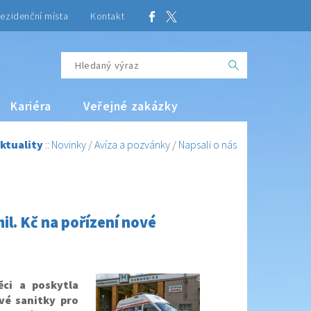
ezidenční místa
Kontakt
Kariéra
Veřejné zakázky
ktuality
::
Novinky
/
Avíza a pozvánky
/
Napsali o nás
il. Kč na pořízení nové
ci a poskytla
vé sanitky pro