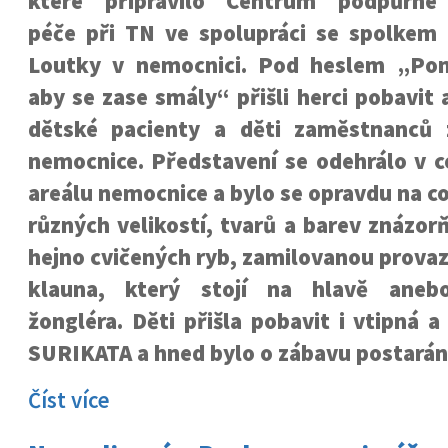
které připravilo
Centrum podpůrné
péče při TN
ve spolupráci se spolkem
Loutky v nemocnici
. Pod heslem „Po
aby se zase smály“ přišli herci pobavit
dětské pacienty a děti zaměstnanců
nemocnice. Představení se odehrálo v c
areálu nemocnice a bylo se opravdu na c
různých velikostí, tvarů a barev znázor
hejno cvičených ryb, zamilovanou prova
klauna, který stojí na hlavě aneb
žongléra. Děti přišla pobavit i vtipná a
SURIKATA a hned bylo o zábavu postarán
Číst více