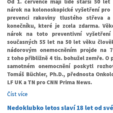
Od 1. července mají lidé starší 50 let
nárok na kolonoskopické vyšetření pro
prevenci rakoviny tlustého střeva a
konečníku, které je zcela zdarma. Věk
nárok na toto preventivní vyšetření
současných 55 let na 50 let věku člově
nádorovým onemocněním projde na 7
z toho přibližně 4 tis. bohužel zemře. O 
samotném onemocnění poskytl rozho
Tomáš Büchler, Ph.D., přednosta Onkolo
LF UK a TN pro CNN Prima News.
Číst více
Nedoklubko letos slaví 18 let od sv