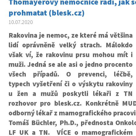
Thomayerovy nemocnice radí, jak s
prohmatat (blesk.cz)
10.07.2020
Rakovina je nemoc, ze které má většina
lidí oprávněně velký strach. Málokdo
však ví, že rakovinu prsu mohou mít i
muži. Jedná se ale asi o jedno procento
všech případů. O prevenci, léčbě,
typech vyšetření či o výskytu rakoviny
u žen a mužů poskytli lékaři z TN
rozhovor pro blesk.cz. Konkrétně MUD
odborný lékař z mamografického pracovi
Tomáš Büchler, Ph.D., přednosta Onkolo
LF UK a TN. VÍCE o mamografickém p