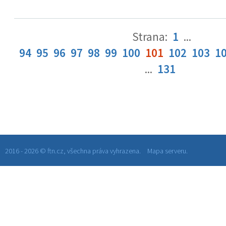
Strana:
1
...
94
95
96
97
98
99
100
101
102
103
1
...
131
2016 - 2026 © ftn.cz, všechna práva vyhrazena.
Mapa serveru.