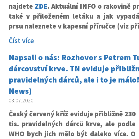
najdete
ZDE
. Aktuální INFO o rakovině pr
také v přiloženém letáku a jak vypad
prsu naleznete v kapesní příručce (viz př
Číst více
Napsali o nás: Rozhovor s Petrem 
dárcovství krve. TN eviduje přibližn
pravidelných dárců, ale i to je mál
News)
03.07.2020
Český červený kříž eviduje přibližně 230
tis. pravidelných dárců krve, ale podle
WHO bych jich mělo být daleko více. O